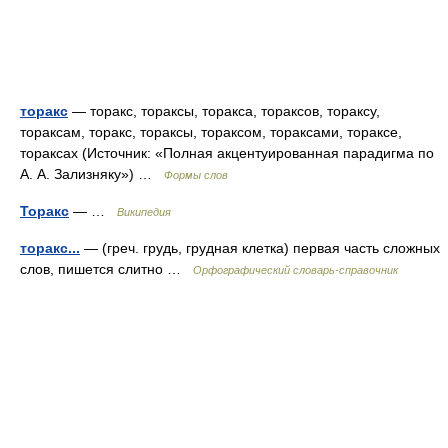
торакс
— торакс, тораксы, торакса, тораксов, тораксу,
тораксам, торакс, тораксы, тораксом, тораксами, тораксе,
тораксах (Источник: «Полная акцентуированная парадигма по
А. А. Зализняку») …
Формы слов
Торакс
— …
Википедия
торакс...
— (греч. грудь, грудная клетка) первая часть сложных
слов, пишется слитно …
Орфографический словарь-справочник