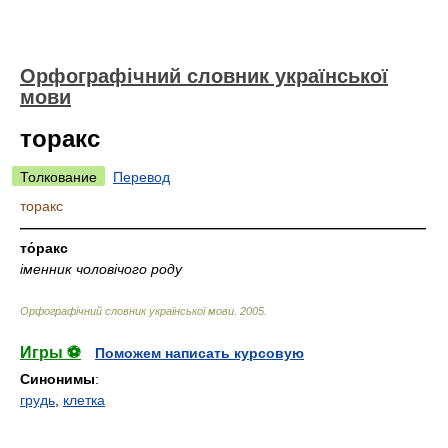
Орфографічний словник української
мови
торакс
Толкование
Перевод
торакс
—————————————————————————————
то́ракс
іменник чоловічого роду
Орфографічний словник української мови
.
2005
.
Игры ⚽
Поможем написать курсовую
Синонимы
:
грудь
,
клетка