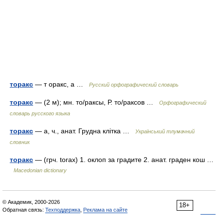
торакс
— т оракс, а …
Русский орфографический словарь
торакс
— (2 м); мн. то/раксы, Р. то/раксов …
Орфографический
словарь русского языка
торакс
— а, ч., анат. Грудна клітка …
Український тлумачний
словник
торакс
— (грч. torax) 1. оклоп за градите 2. анат. граден кош …
Macedonian dictionary
© Академик, 2000-2026
18+
Обратная связь:
Техподдержка
,
Реклама на сайте