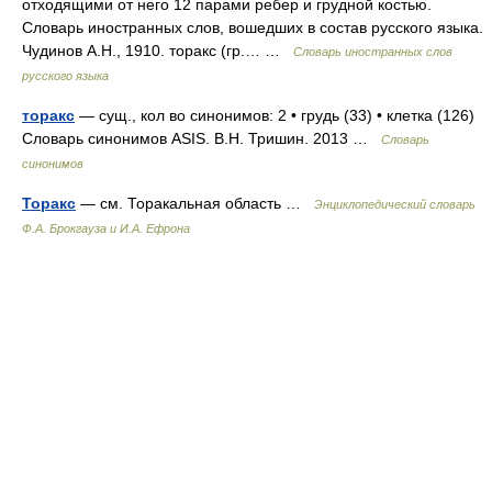
отходящими от него 12 парами ребер и грудной костью.
Словарь иностранных слов, вошедших в состав русского языка.
Чудинов А.Н., 1910. торакс (гр.… …
Словарь иностранных слов
русского языка
торакс
— сущ., кол во синонимов: 2 • грудь (33) • клетка (126)
Словарь синонимов ASIS. В.Н. Тришин. 2013 …
Словарь
синонимов
Торакс
— см. Торакальная область …
Энциклопедический словарь
Ф.А. Брокгауза и И.А. Ефрона